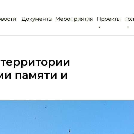
вости
вости
Документы
Документы
Мероприятия
Мероприятия
Проекты
Проекты
Го
Го
 территории
ми памяти и