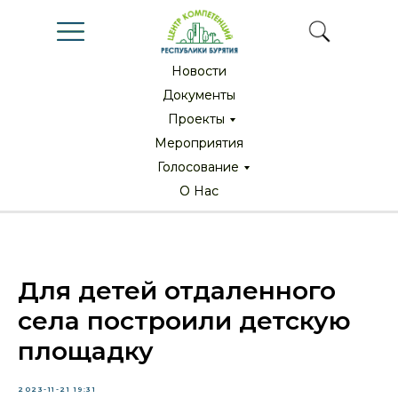
Новости
Новости
Документы
Документы
Проекты
Проекты
Мероприятия
Мероприятия
Голосование
Голосование
О Нас
О Нас
Для детей отдаленного
села построили детскую
площадку
2023-11-21 19:31