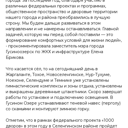
города. За последний год, благодаря участию в
различных федеральных проектах и программах,
общественное пространство и дворовые территории
нашего города и района преобразились в лучшую
строну. Мы будем дальше развиваться в этом
направлении и не намерены останавливаться. Главной
задачей, которую мы перед собой поставили — это
формирование комфортных условий для жизни людей»
,
- прокомментировала заместитель мэра города
Гусиноозерск по ЖКХ и инфраструктуре Елена
Брикова.
Что касается сёл, то на сегодняшний день в
Жаргаланте, Тохое, Новоселенгинске, Нур-Тухуме,
Ноехоне, Селендуме и Темнике уже установлены
гимнастические комплексы и зоны отдыха, установлены
и выкрашены деревянные штакетники. Скоро завершат
работы по установке и подключению освещения. В
Гусином Озере устанавливают теневой навес (перголу)
со скамьями и монтируют зимнюю горку.
Отметим, что в рамках федерального проекта «1000
дворов» в этом году в Селенгинском районе пройдет