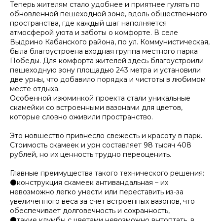
Теперь жителям стало удобнее и приятнее гулять по
обновленной пешеходной зоне, вдоль общественного
пространства, где каждый шаг наполняется
атмосферой уюта и заботы о комфорте. В селе
Выдрино Кабанского района, по ул. Коммунистическая,
была благоустроена входная группа местного парка
Победы. Для комфорта жителей здесь благоустроили
пешеходную зону площадью 243 метра и установили
две урны, что добавило порядка и чистоты в любимом
месте отдыха.
Особенной изюминкой проекта стали уникальные
скамейки со встроенными вазонами для цветов,
которые словно оживили пространство.
Это новшество привнесло свежесть и красоту в парк.
Стоимость скамеек и урн составляет 98 тысяч 408
рублей, но их ценность трудно переоценить.
Главные преимущества такого технического решения:
⚫️конструкция скамеек антивандальная – их
невозможно легко унести или переставить из-за
увеличенного веса за счет встроенных вазонов, что
обеспечивает долговечность и сохранность,
⚫️такие клумбы с цветами невозможно вытоптать, в