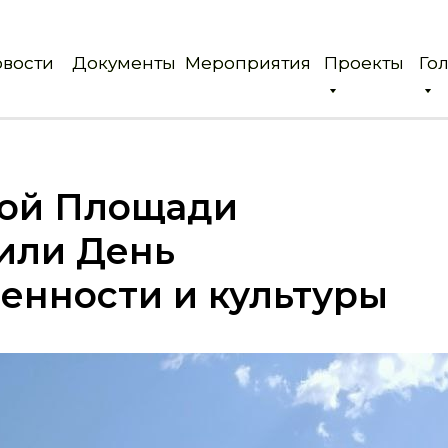
вости
вости
Документы
Документы
Мероприятия
Мероприятия
Проекты
Проекты
Го
Го
ной Площади
или День
енности и культуры