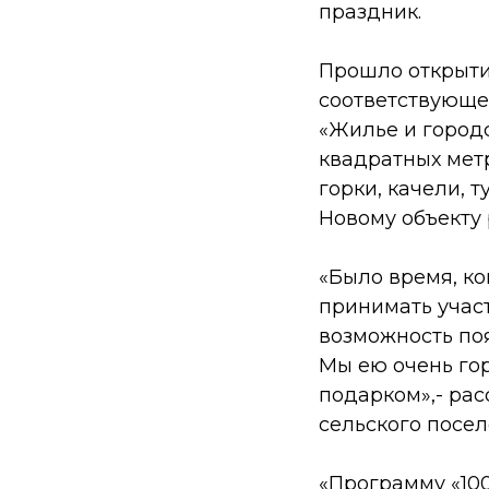
праздник.
Прошло открыти
соответствующе
«Жилье и город
квадратных мет
горки, качели, 
Новому объекту 
«
Было время, ко
принимать участ
возможность по
Мы ею очень го
подарком
»,- ра
сельского посел
«
Программу «100