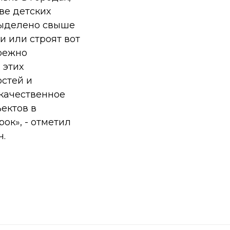
ве детских
выделено свыше
и или строят вот
ережно
 этих
остей и
 качественное
ектов в
рок»
, - отметил
ч.