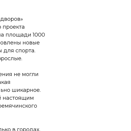
 дворов»
 проекта
на площади 1000
ановлены новые
ы для спорта.
зрослые.
ения не могли
акая
льно шикарное.
й настоящим
Гремячинского
ько в городах,