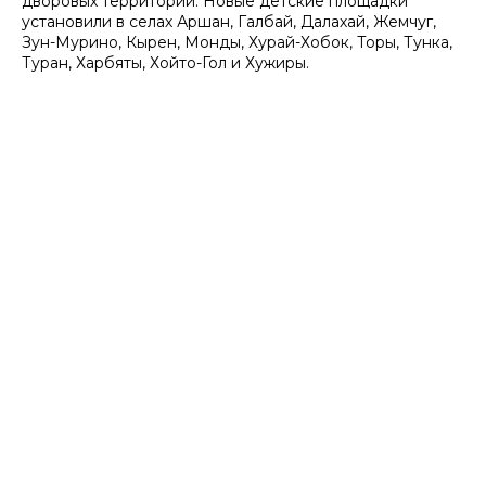
дворовых территорий. Новые детские площадки
установили в селах Аршан, Галбай, Далахай, Жемчуг,
Зун-Мурино, Кырен, Монды, Хурай-Хобок, Торы, Тунка,
Туран, Харбяты, Хойто-Гол и Хужиры.