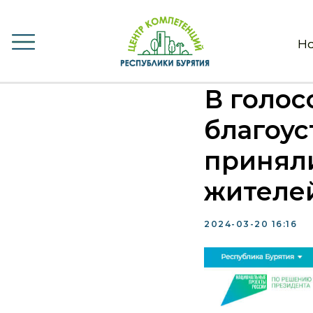
Но
Но
В голос
благоус
приняли
жителе
2024-03-20 16:16