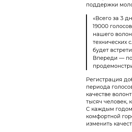
поддержки моло
«Всего за 3 д
19000 голосов
нашего волон
технических с
будет встрети
Впереди — по
продемонстри
Регистрация до
периода голосо
качестве волон
тысяч человек, 
С каждым годом
комфортной горо
изменить качест