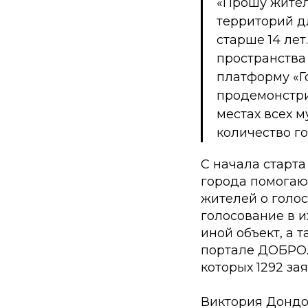
«Прошу жител
территорий д
старше 14 лет
пространства 
платформу «Г
продемонстри
местах всех 
количество г
С начала старта
города помогаю
жителей о голо
голосование в и
иной объект, а 
портале ДОБРО.Р
которых 1292 зая
Виктория Дондо