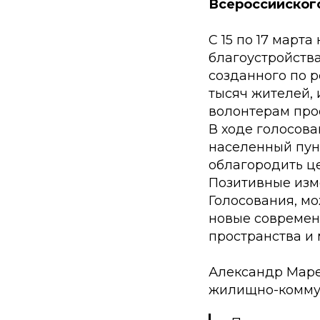
Всероссийского
С 15 по 17 март
благоустройств
созданного по р
тысяч жителей, 
волонтерам про
В ходе голосова
населенный пунк
облагородить ц
Позитивные изм
Голосования, м
новые современ
пространства и
Александр Маре
жилищно-коммун