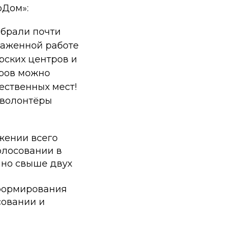
оДом»:
собрали почти
слаженной работе
рских центров и
еров можно
ественных мест!
 волонтёры
жении всего
олосовании в
ано свыше двух
 формирования
совании и