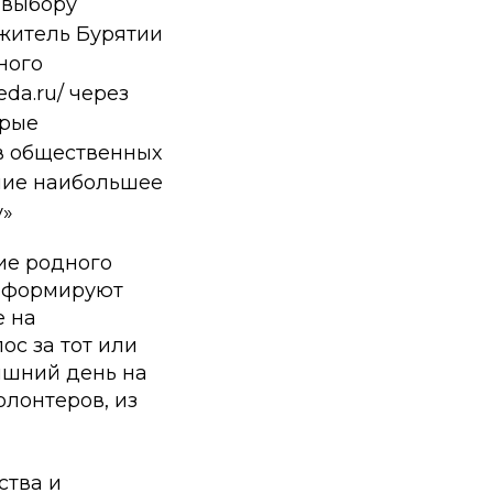
 выбору
 житель Бурятии
ного
eda.ru/ через
орые
в общественных
вшие наибольшее
у»
ие родного
информируют
е на
ос за тот или
няшний день на
олонтеров, из
ства и