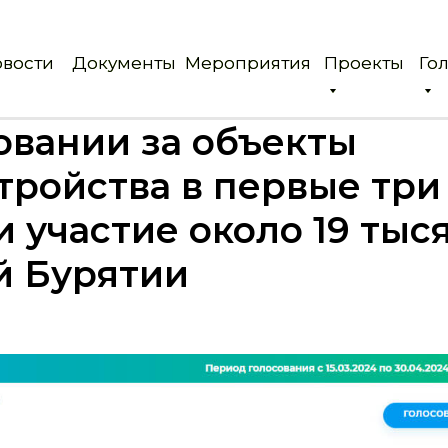
вости
вости
Документы
Документы
Мероприятия
Мероприятия
Проекты
Проекты
Го
Го
овании за объекты
тройства в первые три
 участие около 19 тыс
й Бурятии