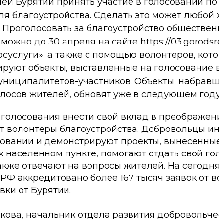
ей Бурятии принять участие в голосовании по
ля благоустройства. Сделать это может любой
. Проголосовать за благоустройство обществен
можно до 30 апреля на сайте https://03.gorodsr
осуслуги», а также с помощью волонтеров, кот
руют объекты, выставленные на голосование 
муниципалитетов-участников. Объекты, набра
олосов жителей, обновят уже в следующем год
 голосования внести свой вклад в преображен
т волонтеры благоустройства. Добровольцы 
совании и демонстрируют проекты, вынесенны
х населенном пункте, помогают отдать свой гол
также отвечают на вопросы жителей. На сегод
Ф аккредитовано более 167 тысяч заявок от в
вки от Бурятии.
кова, начальник отдела развития добровольче