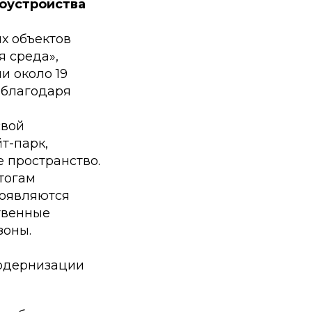
гоустройства
ых объектов
я среда»,
и около 19
 благодаря
свой
т-парк,
 пространство.
тогам
Появляются
твенные
зоны.
модернизации