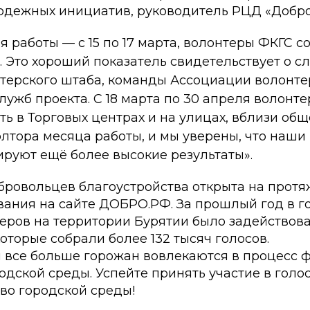
дежных инициатив, руководитель РЦД «Добр
ня работы — с 15 по 17 марта, волонтеры ФКГС 
. Это хороший показатель свидетельствует о 
терского штаба, команды Ассоциации волонте
лужб проекта. С 18 марта по 30 апреля волонт
ть в Торговых центрах и на улицах, вблизи общ
лтора месяца работы, и мы уверены, что наши
руют ещё более высокие результаты».
бровольцев благоустройства открыта на протя
вания на сайте ДОБРО.РФ. За прошлый год в г
теров на территории Бурятии было задействов
которые собрали более 132 тысяч голосов.
 все больше горожан вовлекаются в процесс
дской среды. Успейте принять участие в голо
во городской среды!