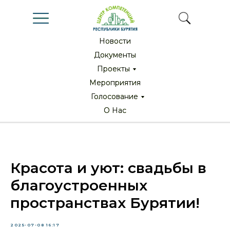
Новости
Новости
Документы
Документы
Проекты
Проекты
Мероприятия
Мероприятия
Голосование
Голосование
О Нас
О Нас
Красота и уют: свадьбы в
благоустроенных
пространствах Бурятии!
2025-07-08 16:17