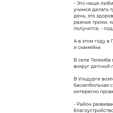
- Это наше люби
учимся делать т
день, это здоро
разные трюки, к
получится, - по
А в этом году в
и скамейки.
В селе Телемба 
вокруг детской
В Ульдурге воз
баскетбольная с
интересно прове
- Район развива
благоустройств