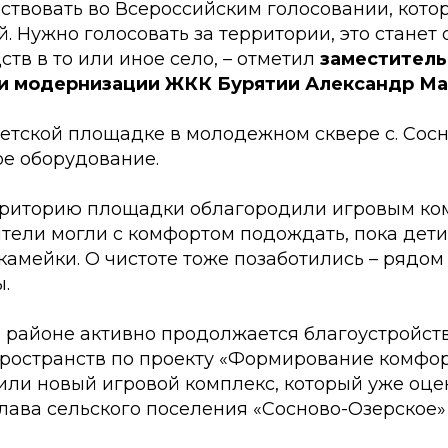
ствовать во Всероссийским голосовании, кото
. Нужно голосовать за территории, это станет
тв в то или иное село, – отметил
заместитель
 и модернизации ЖКК Бурятии Александр М
детской площадке в молодежном сквере с. Сос
ое оборудование.
ерриторию площадки облагородили игровым ко
ители могли с комфортом подождать, пока дети
камейки. О чистоте тоже позаботились – рядом
.
м районе активно продолжается благоустройст
ространств по проекту «Формирование комфо
вили новый игровой комплекс, который уже оц
 глава сельского поселения «Сосново-Озерское»