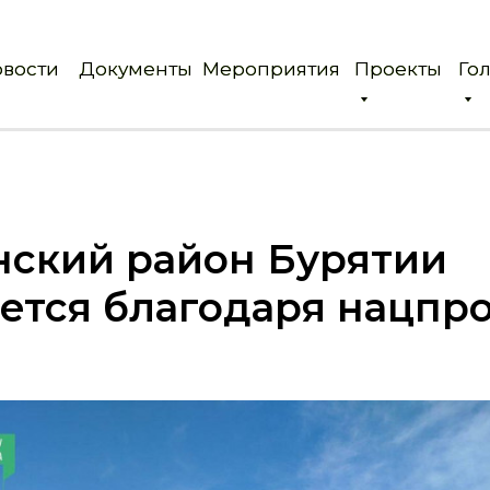
вости
вости
Документы
Документы
Мероприятия
Мероприятия
Проекты
Проекты
Го
Го
нский район Бурятии
ется благодаря нацпр