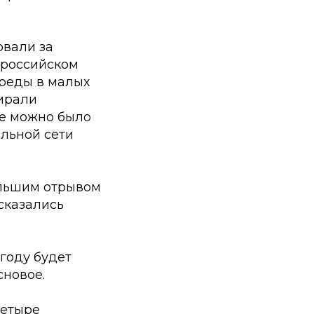
овали за
ероссийском
среды в малых
бирали
же можно было
льной сети
ольшим отрывом
сказались
 году будет
сновое.
четыре