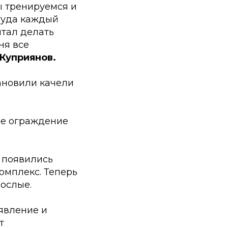
ы тренируемся и
 туда каждый
чтал делать
ня все
Куприянов.
тановили качели
ное ограждение
 появились
омплекс. Теперь
рослые.
оявление и
т