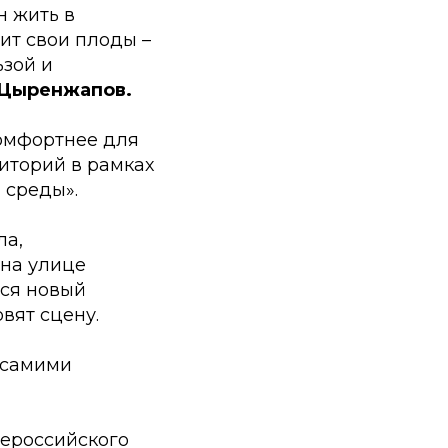
н жить в
ит свои плоды –
ьзой и
 Цыренжапов.
комфортнее для
иторий в рамках
 среды».
ла,
 на улице
тся новый
вят сцену.
 самими
сероссийского