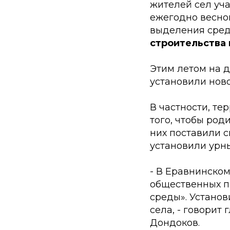
жителей сел уча
ежегодно весной
выделения средс
строительства
Этим летом на 
установили нов
В частности, т
того, чтобы род
них поставили с
установили урны
- В Еравнинско
общественных п
среды». Устано
села, - говорит
Дондоков.