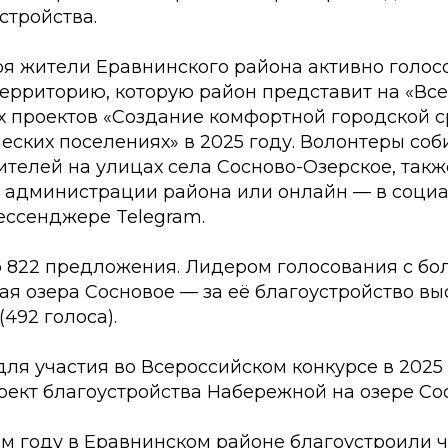
стройства.
бря жители Еравнинского района активно голос
ерриторию, которую район представит на «Вс
х проектов «Создание комфортной городской 
еских поселениях» в 2025 году. Волонтеры со
телей на улицах села Сосново-Озерское, так
в администрации района или онлайн — в социа
ессенджере Telegram.
о 822 предложения. Лидером голосования с б
я озера Сосновое — за её благоустройство вы
492 голоса).
для участия во Всероссийском конкурсе в 2025
оект благоустройства Набережной на озере Со
ем году в Еравнинском районе благоустроили 