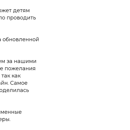
ожет детям
ло проводить
а обновленной
аем за нашими
все пожелания
так как
айн. Самое
 поделилась
ременные
еры.