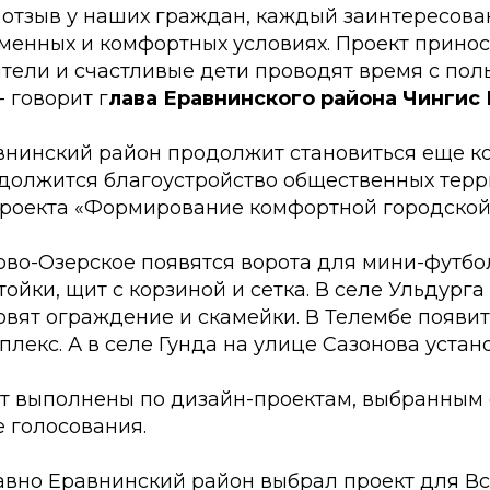
отзыв у наших граждан, каждый заинтересова
менных и комфортных условиях. Проект принос
тели и счастливые дети проводят время с пол
- говорит г
лава Еравнинского района Чингис
авнинский район продолжит становиться еще 
одолжится благоустройство общественных терр
роекта «Формирование комфортной городской
ново-Озерское появятся ворота для мини-футбо
ойки, щит с корзиной и сетка. В селе Ульдурга
овят ограждение и скамейки. В Телембе появи
лекс. А в селе Гунда на улице Сазонова устано
ут выполнены по дизайн-проектам, выбранным
 голосования.
давно Еравнинский район выбрал проект для В