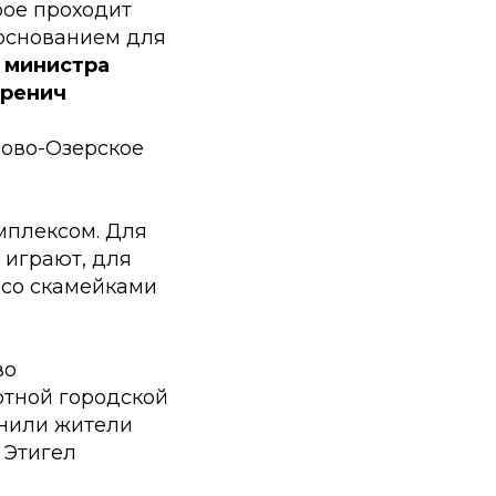
рое проходит
 основанием для
 министра
аренич
ново-Озерское
мплексом. Для
 играют, для
 со скамейками
во
ртной городской
енили жители
 Этигел