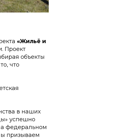
роекта
«Жильё и
. Проект
выбирая объекты
то, что
етская
нства в наших
ды» успешно
 на федеральном
мы призываем