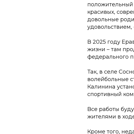
положительный 
красивых, совре
довольные роди
удовольствием, 
В 2025 году Ер
жизни – там пр
федерального п
Так, в селе Сос
волейбольные ст
Калинина устан
спортивный комп
Все работы буд
жителями в ходе
Кроме того, не