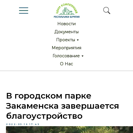
Новости
Новости
Документы
Документы
Проекты
Проекты
Мероприятия
Мероприятия
Голосование
Голосование
О Нас
О Нас
В городском парке
Закаменска завершается
благоустройство
2022-03-16 17:49