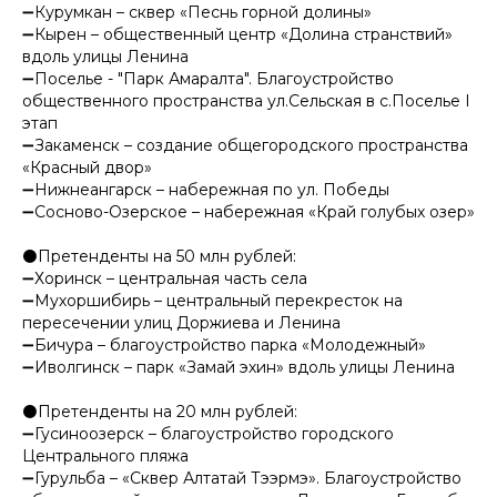
➖Курумкан – сквер «Песнь горной долины»
➖Кырен – общественный центр «Долина странствий»
вдоль улицы Ленина
➖Поселье - "Парк Амаралта". Благоустройство
общественного пространства ул.Сельская в с.Поселье I
этап
➖Закаменск – создание общегородского пространства
«Красный двор»
➖Нижнеангарск – набережная по ул. Победы
➖Сосново-Озерское – набережная «Край голубых озер»
⚫️Претенденты на 50 млн рублей:
➖Хоринск – центральная часть села
➖Мухоршибирь – центральный перекресток на
пересечении улиц Доржиева и Ленина
➖Бичура – благоустройство парка «Молодежный»
➖Иволгинск – парк «Замай эхин» вдоль улицы Ленина
⚫️Претенденты на 20 млн рублей:
➖Гусиноозерск – благоустройство городского
Центрального пляжа
➖Гурульба – «Сквер Алтатай Тээрмэ». Благоустройство