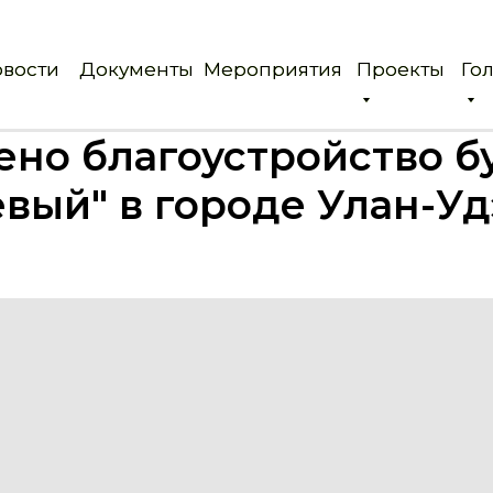
вости
вости
Документы
Документы
Мероприятия
Мероприятия
Проекты
Проекты
Го
Го
но благоустройство б
вый" в городе Улан-Уд