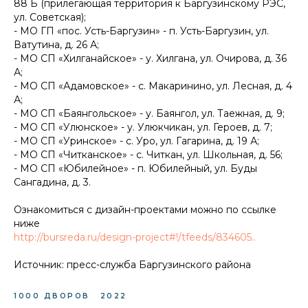
88 Б (прилегающая территория к Баргузинскому РЭС,
ул. Советская);
- МО ГП «пос. Усть-Баргузин» - п. Усть-Баргузин, ул.
Ватутина, д. 26 А;
- МО СП «Хилганайское» - у. Хилгана, ул. Очирова, д. 36
А;
- МО СП «Адамовское» - с. Макаринино, ул. Лесная, д. 4
А;
- МО СП «Баянгольское» - у. Баянгол, ул. Таежная, д. 9;
- МО СП «Улюнское» - у. Улюкчикан, ул. Героев, д. 7;
- МО СП «Уринское» - с. Уро, ул. Гагарина, д. 19 А;
- МО СП «Читканское» - с. Читкан, ул. Школьная, д. 56;
- МО СП «Юбилейное» - п. Юбилейный, ул. Буды
Сангадина, д. 3.
Ознакомиться с дизайн-проектами можно по ссылке
ниже
http://bursreda.ru/design-project#!/tfeeds/834605..
Источник: пресс-служба Баргузинского района
1000 ДВОРОВ
2022